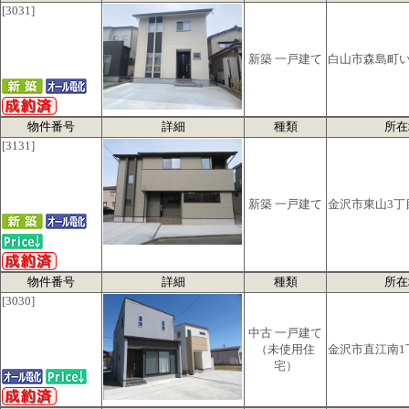
[3031]
新築 一戸建て
白山市森島町
物件番号
詳細
種類
所在
[3131]
新築 一戸建て
金沢市東山3丁
物件番号
詳細
種類
所在
[3030]
中古 一戸建て
（未使用住
金沢市直江南1
宅）