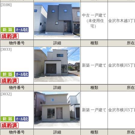
[3106]
中古 一戸建て
（未使用住
金沢市木越3丁
宅）
物件番号
詳細
種類
所在
[3033]
新築 一戸建て
金沢市横川5丁
物件番号
詳細
種類
所在
[3032]
新築 一戸建て
金沢市横川5丁
物件番号
詳細
種類
所在