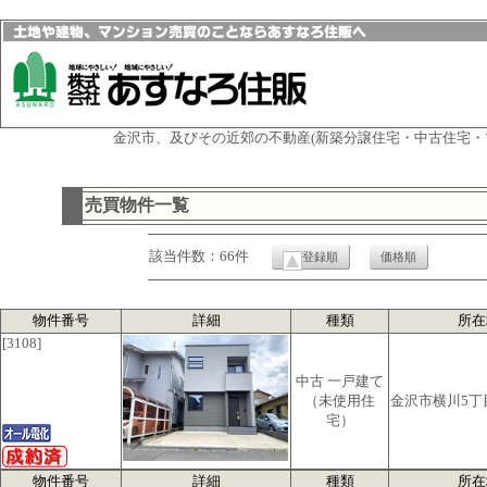
金沢市、及びその近郊の不動産(新築分譲住宅・中古住宅・
売買物件一覧
該当件数：66件
登録順
価格順
物件番号
詳細
種類
所在
[3108]
中古 一戸建て
（未使用住
金沢市横川5丁
宅）
物件番号
詳細
種類
所在