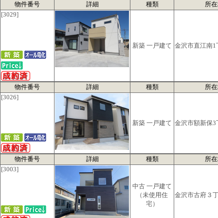
物件番号
詳細
種類
所在
[3029]
新築 一戸建て
金沢市直江南1
物件番号
詳細
種類
所在
[3026]
新築 一戸建て
金沢市額新保3
物件番号
詳細
種類
所在
[3003]
中古 一戸建て
（未使用住
金沢市古府３
宅）