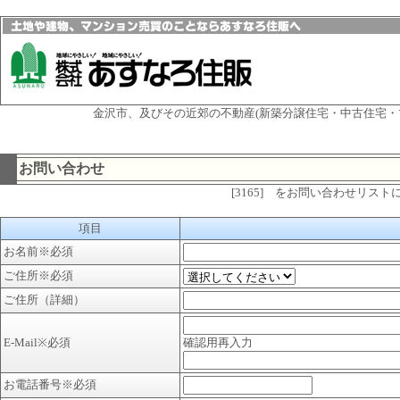
金沢市、及びその近郊の不動産(新築分譲住宅・中古住宅・
お問い合わせ
[3165] をお問い合わせリス
項目
お名前
※必須
ご住所
※必須
ご住所（詳細）
E-Mail
※必須
確認用再入力
お電話番号
※必須