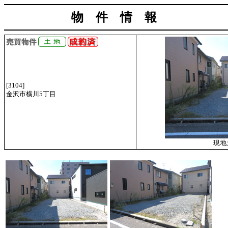
物 件 情 報
[3104]
金沢市横川5丁目
現地