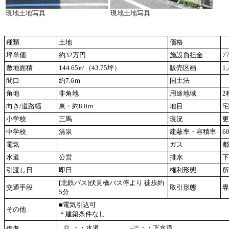
現地土地写真
現地土地写真
種類
土地
価格
坪単価
約32万円
施設負担金
7
敷地面積
144.65㎡（43.75坪）
販売区画
1
間口
約7.6ｍ
国土法
角地
非角地
用途地域
2
向き/道路幅
東・約8.0ｍ
地目
宅
小学校
三馬
現況
更
中学校
清泉
建蔽率・容積率
6
電気
ガス
都
水道
公営
排水
下
引渡し日
即日
権利形態
所
[北鉄バス]伏見橋バス停より 徒歩約
交通手段
取引形態
専
5分
■電気引込可
その他
＊建築条件なし
・・水道
・・下水道
備考