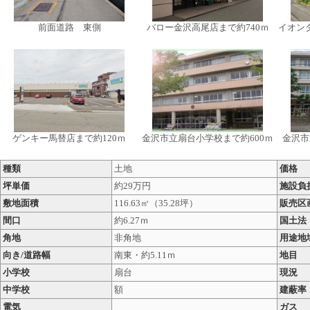
前面道路 東側
バロー金沢高尾店まで約740ｍ
イオンタ
ゲンキー馬替店まで約120ｍ
金沢市立扇台小学校まで約600ｍ
金沢市
種類
土地
価格
坪単価
約29万円
施設負
敷地面積
116.63㎡（35.28坪）
販売区
間口
約6.27ｍ
国土法
角地
非角地
用途地
向き/道路幅
南東・約5.11ｍ
地目
小学校
扇台
現況
中学校
額
建蔽率
電気
ガス