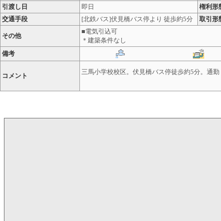
引渡し日
即日
権利形
交通手段
[北鉄バス]伏見橋バス停より 徒歩約5分
取引形
■電気引込可
その他
＊建築条件なし
備考
三馬小学校校区。伏見橋バス停徒歩約5分。通勤
コメント