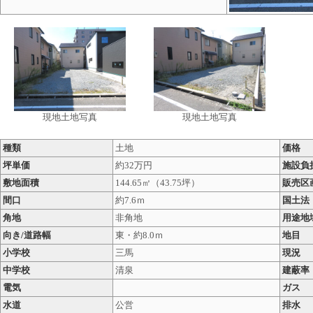
現地土
現地土地写真
現地土地写真
種類
土地
価格
坪単価
約32万円
施設負
敷地面積
144.65㎡（43.75坪）
販売区
間口
約7.6ｍ
国土法
角地
非角地
用途地
向き/道路幅
東・約8.0ｍ
地目
小学校
三馬
現況
中学校
清泉
建蔽率
電気
ガス
水道
公営
排水