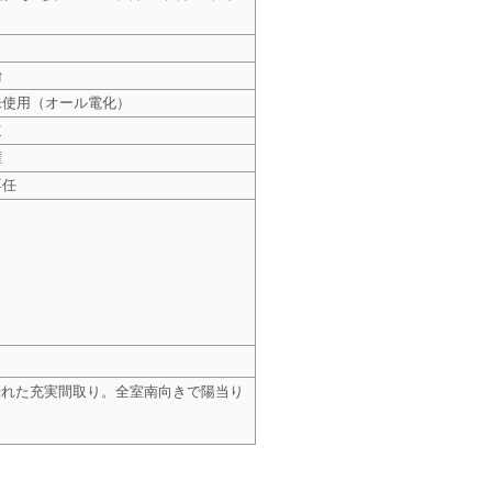
台
未使用（オール電化）
道
権
専任
優れた充実間取り。全室南向きで陽当り