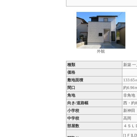
外観
種類
新築 
価格
敷地面積
133.65
間口
約6.96
角地
非角
向き/道路幅
西・約8
小学校
新神田
中学校
高岡
部屋数
４ＳＬ
[1Ｆ]