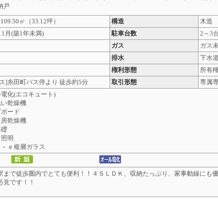
納戸
09.50㎡
（33.12坪）
構造
木造
11月(築1年未満)
駐車台数
2～3
ガス
ガス
排水
下水
権利形態
所有
ス]糸田町バス停より 徒歩約5分
取引形態
専属
電化(エコキュート)
洗い乾燥機
プボード
暖房乾燥機
基礎
Ｄ照明
ｗ－ｅ複層ガラス
駅まで徒歩圏内でとても便利！！４ＳＬＤＫ、収納たっぷり、家事動線にも
必見です！！