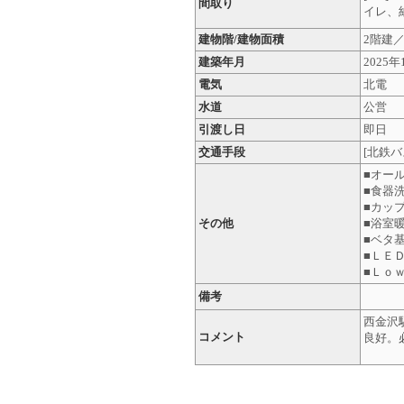
間取り
イレ、
建物階/建物面積
2階建／1
建築年月
2025年
電気
北電
水道
公営
引渡し日
即日
交通手段
[北鉄バ
■オール
■食器
■カッ
その他
■浴室
■ベタ
■ＬＥ
■Ｌｏ
備考
西金沢
コメント
良好。