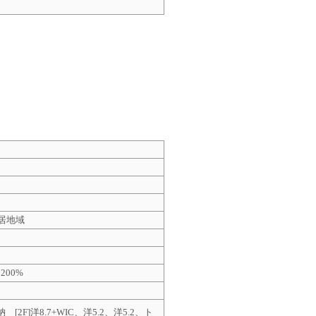
居地域
200%
F]洋8.7+WIC、洋5.2、洋5.2、ト