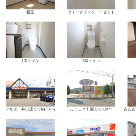
寝室
ウォークインクローゼット
1階トイレ
2階トイレ
マルエー井口店まで約710ｍ
ふじこども園まで320ｍ
白山市