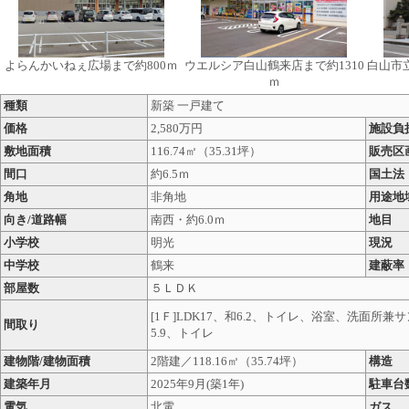
よらんかいねぇ広場まで約800ｍ
ウエルシア白山鶴来店まで約1310
白山市立
ｍ
種類
新築 一戸建て
価格
2,580万円
施設負
敷地面積
116.74㎡
（35.31坪）
販売区
間口
約6.5ｍ
国土法
角地
非角地
用途地
向き/道路幅
南西・約6.0ｍ
地目
小学校
明光
現況
中学校
鶴来
建蔽率
部屋数
５ＬＤＫ
[1Ｆ]LDK17、和6.2、トイレ、浴室、洗面所兼サ
間取り
5.9、トイレ
建物階/建物面積
2階建／118.16㎡
（35.74坪）
構造
建築年月
2025年9月(築1年)
駐車台
電気
北電
ガス